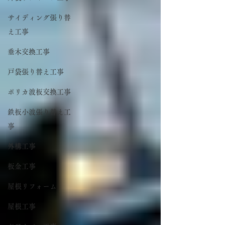
サイディング張り替
え工事
垂木交換工事
戸袋張り替え工事
ポリカ波板交換工事
鉄板小波張り替え工
事
外構工事
板金工事
屋根リフォーム
屋根工事