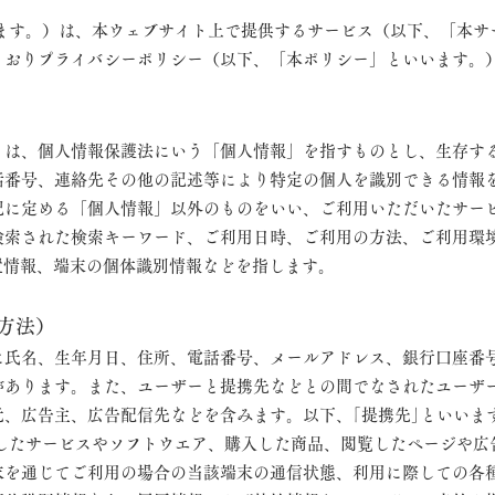
います。）は、本ウェブサイト上で提供するサービス（以下、「本サ
とおりプライバシーポリシー（以下、「本ポリシー」といいます。
とは、個人情報保護法にいう「個人情報」を指すものとし、生存す
話番号、連絡先その他の記述
等により特定の個人を識別できる情報
記に定める「個人情報」以外のものをいい、ご利用いただいたサー
検索された検索キーワード、ご利用日時、ご利用の方法、ご利用環
置情報、端末の個体識別情報などを指します。
方法）
に氏名、生年月日、住所、電話番号、メールアドレス、銀行口座番
があります。また、ユーザーと提携先などとの間でなされたユーザ
元、広告主、広告配信先などを含みます。以下、｢提携先｣といいま
用したサービスやソフトウエア、購入した商品、閲覧したページや広
を通じてご利用の場合の当該端末の通信状態、利用に際しての各種