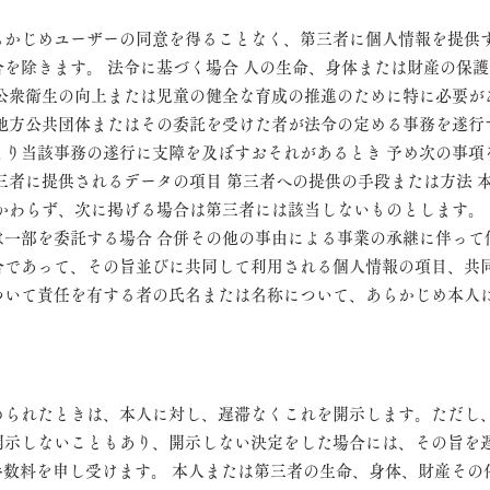
らかじめユーザーの同意を得ることなく、第三者に個人情報を提供
を除きます。 法令に基づく場合 人の生命、身体または財産の保
 公衆衛生の向上または児童の健全な育成の推進のために特に必要が
は地方公共団体またはその委託を受けた者が法令の定める事務を遂行
り当該事務の遂行に支障を及ぼすおそれがあるとき 予め次の事項
三者に提供されるデータの項目 第三者への提供の手段または方法 
かわらず、次に掲げる場合は第三者には該当しないものとします。
一部を委託する場合 合併その他の事由による事業の承継に伴って
合であって、その旨並びに共同して利用される個人情報の項目、共
ついて責任を有する者の氏名または名称について、あらかじめ本人
められたときは、本人に対し、遅滞なくこれを開示します。ただし
開示しないこともあり、開示しない決定をした場合には、その旨を
円の手数料を申し受けます。 本人または第三者の生命、身体、財産そ