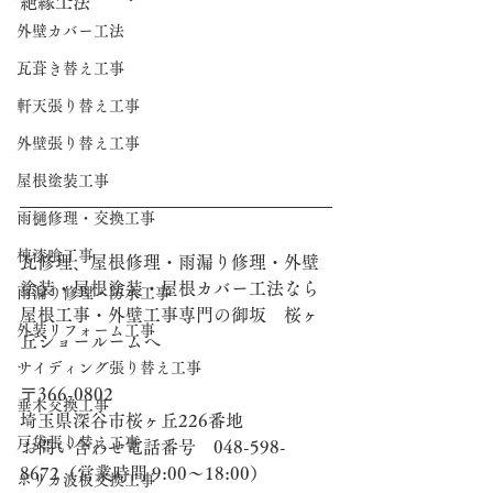
絶縁工法
外壁カバー工法
瓦葺き替え工事
軒天張り替え工事
外壁張り替え工事
屋根塗装工事
雨樋修理・交換工事
棟漆喰工事
瓦修理、屋根修理・雨漏り修理・外壁
塗装・屋根塗装・屋根カバー工法なら
雨漏り修理・防水工事
屋根工事・外壁工事専門の御坂　桜ヶ
外装リフォーム工事
丘ショールームへ
サイディング張り替え工事
〒366-0802
垂木交換工事
埼玉県深谷市桜ヶ丘226番地
戸袋張り替え工事
お問い合わせ電話番号　048-598-
8672（営業時間 9:00～18:00）
ポリカ波板交換工事