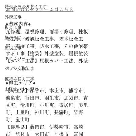
鉄板小波張り替え工事
お問い合わせフォームはこちら
外構工事
●業務内容●
板金工事
瓦修理、屋根修理、雨漏り修理、棟板
屋根リフォーム
金工事、破風板金工事、笠木板金工
事、雨樋工事、防水工事，その他附帯
屋根工事
する工事【塗装】外壁塗装、屋根塗装 
ドアカバー工事
【カバー工法】屋根カバー工法、外壁
カバー工法
サッシ交換工事
棟積み替え工事
●施工エリア●
太陽光パネル脱着
【埼玉県】深谷市、本庄市、熊谷市、
鴻巣市、行田市、羽生市、加須市、吉
見町、滑川町、小川町、寄居町、美里
町、上里町、神川町、長瀞町、皆野
町、嵐山町
【群馬県】藤岡市、伊勢崎市、高崎
市、館林市、太田市、前橋市、富岡