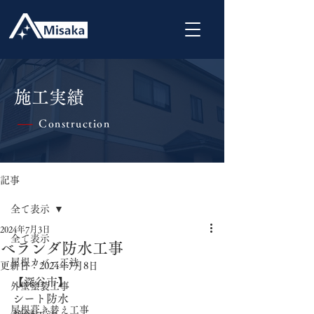
施工実績
Construction
|
記事
全て表示
2024年7月3日
全て表示
ベランダ防水工事
屋根カバー工法
更新日：
2024年7月8日
【深谷市】
外壁塗装工事
シート防水
屋根葺き替え工事