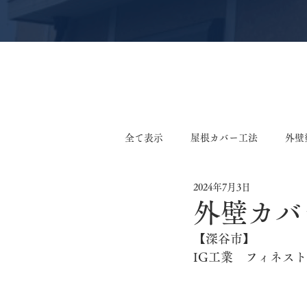
全て表示
屋根カバー工法
外壁
2024年7月3日
軒天張り替え工事
外壁張り替
外壁カバ
【深谷市】
外装リフォーム工事
サイディ
IG工業　フィネス
鉄板小波張り替え工事
外構工