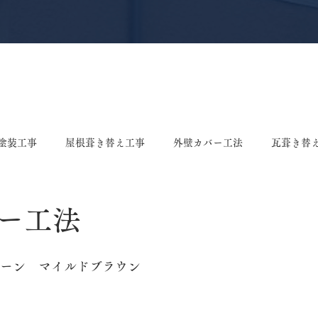
塗装工事
屋根葺き替え工事
外壁カバー工法
瓦葺き替
え工事
屋根塗装工事
雨樋修理・交換工事
棟漆喰工事
ー工法
ング張り替え工事
垂木交換工事
戸袋張り替え工事
ポ
トーン　マイルドブラウン
事
板金工事
屋根リフォーム
屋根工事
ドアカバ