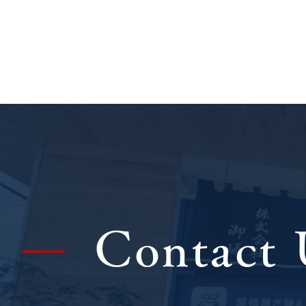
外壁カバー工法・屋根葺き替
え工事
Contact 
|