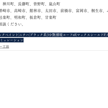
、神川町、長瀞町、皆野町、嵐山町
勢崎市、高崎市、館林市、太田市、前橋市、富岡市、桐生市、
邑楽町、明和町、板倉町、甘楽町
相談ください。
ックペイント
ニチハ
ブラック系
3分艶
横暖ルーフαS
マックスシールドF
ミュレーション
ー工法