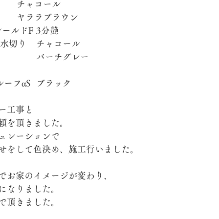
	外壁・ブロック	チャコール
	玄関周り外壁		ヤララブラウン
ASTEC	マックスシールドF	3分艶
脱着
	破風板・雨樋・水切り	チャコール
	軒天					バーチグレー
　　ニチハ	横暖ルーフαS	ブラック
ー工事と
頼を頂きました。
ュレーションで
せをして色決め、施工行いました。
でお家のイメージが変わり、
になりました。
で頂きました。