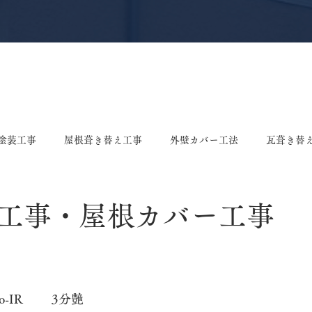
塗装工事
屋根葺き替え工事
外壁カバー工法
瓦葺き替
え工事
屋根塗装工事
雨樋修理・交換工事
棟漆喰工事
工事・屋根カバー工事
ング張り替え工事
垂木交換工事
戸袋張り替え工事
ポ
ASTEC	フッ素Revo-IR	3分艶
事
板金工事
屋根リフォーム
屋根工事
ドアカバ