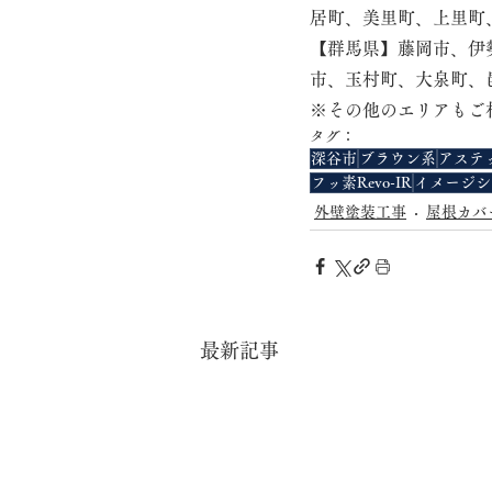
居町、美里町、上里町
【群馬県】藤岡市、伊
市、玉村町、大泉町、
※その他のエリアもご
タグ：
深谷市
ブラウン系
アステ
フッ素Revo-IR
イメージシ
外壁塗装工事
屋根カバ
最新記事