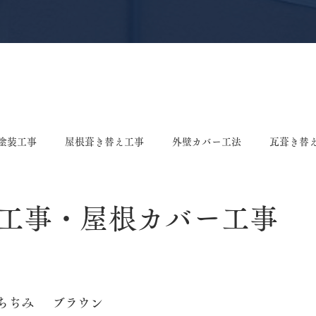
塗装工事
屋根葺き替え工事
外壁カバー工法
瓦葺き替
え工事
屋根塗装工事
雨樋修理・交換工事
棟漆喰工事
工事・屋根カバー工事
ング張り替え工事
垂木交換工事
戸袋張り替え工事
ポ
	横暖ルーフαS	ちぢみ	ブラウン
事
板金工事
屋根リフォーム
屋根工事
ドアカバ