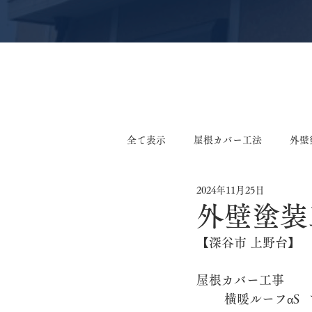
全て表示
屋根カバー工法
外壁
2024年11月25日
軒天張り替え工事
外壁張り替
外壁塗装
【深谷市 上野台】
外装リフォーム工事
サイディ
屋根カバー工事
鉄板小波張り替え工事
外構工