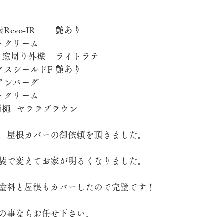
	ASTEC	フッ素Revo-IR	艶あり
脱着
	ライトクリーム
		ベランダ・窓周り外壁	ライトラテ
	ASTEC	マックスシールドF	艶あり
	アイアンバーグ
	ライトクリーム
		破風板・雨樋	ヤララブラウン
、屋根カバーの御依頼を頂きました。
装で変えてお家が明るくなりました。
塗料と屋根もカバーしたので完璧です！
の事ならお任せ下さい、