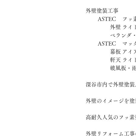
外壁塗装工事
棟積み替え工事
太陽光パネル
		外壁
		幕板
		軒天
深谷市内で外壁塗装
外壁のイメージを塗
高耐久人気のフッ素
外壁リフォーム工事