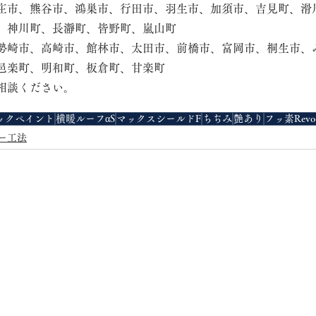
庄市、熊谷市、鴻巣市、行田市、羽生市、加須市、吉見町、滑
、神川町、長瀞町、皆野町、嵐山町
勢崎市、高崎市、館林市、太田市、前橋市、富岡市、桐生市、
邑楽町、明和町、板倉町、甘楽町
相談ください。
ックペイント
横暖ルーフαS
マックスシールドF
ちぢみ
艶あり
フッ素Revo
ー工法