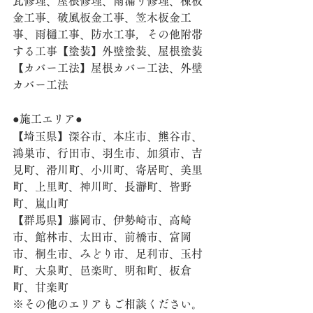
瓦修理、屋根修理、雨漏り修理、棟板
金工事、破風板金工事、笠木板金工
事、雨樋工事、防水工事，その他附帯
する工事【塗装】外壁塗装、屋根塗装 
【カバー工法】屋根カバー工法、外壁
カバー工法
●施工エリア●
【埼玉県】深谷市、本庄市、熊谷市、
鴻巣市、行田市、羽生市、加須市、吉
見町、滑川町、小川町、寄居町、美里
町、上里町、神川町、長瀞町、皆野
町、嵐山町
【群馬県】藤岡市、伊勢崎市、高崎
市、館林市、太田市、前橋市、富岡
市、桐生市、みどり市、足利市、玉村
町、大泉町、邑楽町、明和町、板倉
町、甘楽町
※その他のエリアもご相談ください。