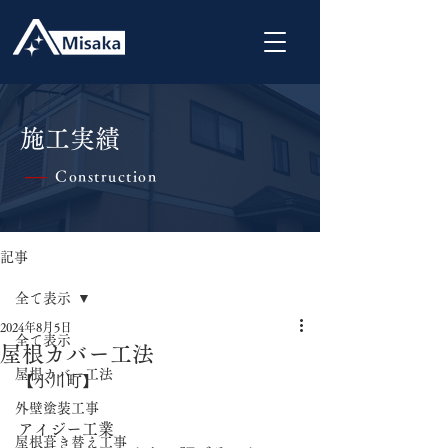
施工実績
Construction
|
記事
全て表示
2024年8月5日
全て表示
屋根カバー工法
屋根カバー工法
【小川町】
外壁塗装工事
アイジー工業
屋根葺き替え工事