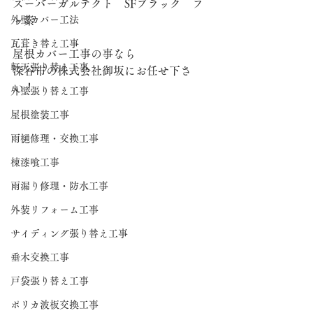
スーパーガルテクト　SFブラック　フ
外壁カバー工法
ッ素
瓦葺き替え工事
屋根カバー工事の事なら
軒天張り替え工事
深谷市の株式会社御坂にお任せ下さ
い！
外壁張り替え工事
屋根塗装工事
雨樋修理・交換工事
棟漆喰工事
雨漏り修理・防水工事
外装リフォーム工事
サイディング張り替え工事
垂木交換工事
戸袋張り替え工事
ポリカ波板交換工事