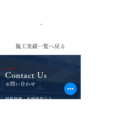
施工実績一覧へ戻る
外壁塗装工事・屋根カバ
外壁塗装工事・
|
Contact Us
ー工法
ー工法
お問い合わせ
屋根修理・外壁塗装など
各種リフォームのご相談