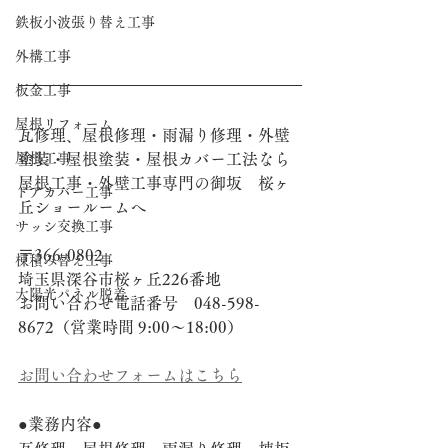
鉄板小波張り替え工事
外構工事
板金工事
屋根リフォーム
瓦修理、屋根修理・雨漏り修理・外壁
塗装・屋根塗装・屋根カバー工法なら
屋根工事
屋根工事・外壁工事専門の御坂　桜ヶ
ドアカバー工事
丘ショールームへ
サッシ交換工事
〒366-0802
棟積み替え工事
埼玉県深谷市桜ヶ丘226番地
太陽光パネル脱着
お問い合わせ電話番号　048-598-
8672（営業時間 9:00～18:00）
お問い合わせフォームはこちら
●業務内容●