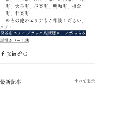
町、大泉町、邑楽町、明和町、板倉
町、甘楽町
※その他のエリアもご相談ください。
タグ：
深谷市
ニチハ
ブラック系
横暖ルーフαS
ちぢみ
屋根カバー工法
すべて表示
最新記事