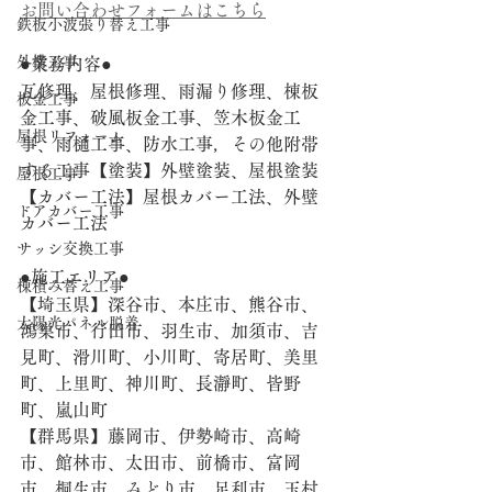
お問い合わせフォームはこちら
鉄板小波張り替え工事
外構工事
●業務内容●
瓦修理、屋根修理、雨漏り修理、棟板
板金工事
金工事、破風板金工事、笠木板金工
屋根リフォーム
事、雨樋工事、防水工事，その他附帯
する工事【塗装】外壁塗装、屋根塗装 
屋根工事
【カバー工法】屋根カバー工法、外壁
ドアカバー工事
カバー工法
サッシ交換工事
●施工エリア●
棟積み替え工事
【埼玉県】深谷市、本庄市、熊谷市、
太陽光パネル脱着
鴻巣市、行田市、羽生市、加須市、吉
見町、滑川町、小川町、寄居町、美里
町、上里町、神川町、長瀞町、皆野
町、嵐山町
【群馬県】藤岡市、伊勢崎市、高崎
市、館林市、太田市、前橋市、富岡
市、桐生市、みどり市、足利市、玉村