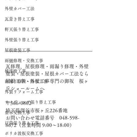
外壁カバー工法
瓦葺き替え工事
軒天張り替え工事
外壁張り替え工事
屋根塗装工事
雨樋修理・交換工事
瓦修理、屋根修理・雨漏り修理・外壁
棟漆喰工事
塗装・屋根塗装・屋根カバー工法なら
屋根工事・外壁工事専門の御坂　桜ヶ
雨漏り修理・防水工事
丘ショールームへ
外装リフォーム工事
サイディング張り替え工事
〒366-0802
埼玉県深谷市桜ヶ丘226番地
垂木交換工事
お問い合わせ電話番号　048-598-
戸袋張り替え工事
8672（営業時間 9:00～18:00）
ポリカ波板交換工事