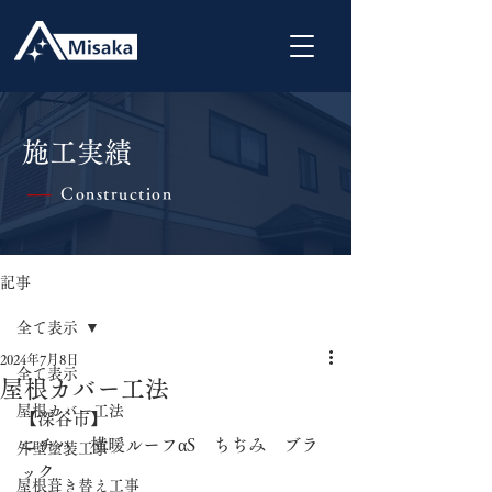
施工実績
Construction
|
記事
全て表示
2024年7月8日
全て表示
屋根カバー工法
屋根カバー工法
【深谷市】
ニチハ　横暖ルーフαS　ちぢみ　ブラ
外壁塗装工事
ック
屋根葺き替え工事