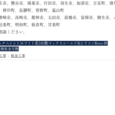
庄市、熊谷市、鴻巣市、行田市、羽生市、加須市、吉見町、滑
、神川町、長瀞町、皆野町、嵐山町
勢崎市、高崎市、館林市、太田市、前橋市、富岡市、桐生市、
邑楽町、明和町、板倉町、甘楽町
相談ください。
ックペイント
ホワイト系
3分艶
マックスシールドSi
シリコンRevo-IR
棟板金交換
工事
板金工事