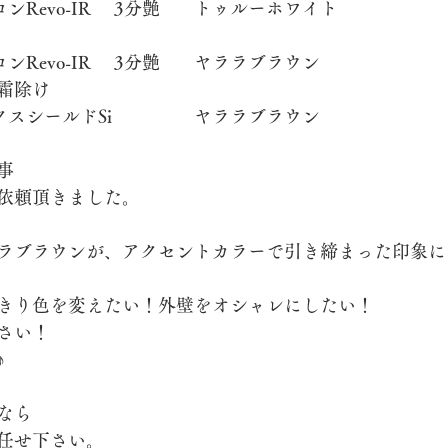
	ASTEC	シリコンRevo-IR	3分艶	トゥルーホワイト
	ASTEC	シリコンRevo-IR	3分艶	ヤララブラウン
脱着
霜除け
	ASTEC	マックスシールドSi		ヤララブラウン
事
依頼頂きました。
ラブラウンが、アクセントカラーで引き締まった印象に
きり色を変えたい！外壁をオシャレにしたい！
さい！
♪
なら
任せ下さい。