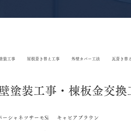
塗装工事
屋根葺き替え工事
外壁カバー工法
瓦葺き替
え工事
屋根塗装工事
雨樋修理・交換工事
棟漆喰工事
壁塗装工事・棟板金交換
ング張り替え工事
垂木交換工事
戸袋張り替え工事
ポ
	ASTEC	スーパーシャネツサーモSi	キャビアブラウン
事
板金工事
屋根リフォーム
屋根工事
ドアカバ