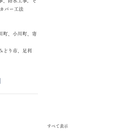
事、防水工事，そ
カバー工法
川町、小川町、寄
みどり市、足利
すべて表示