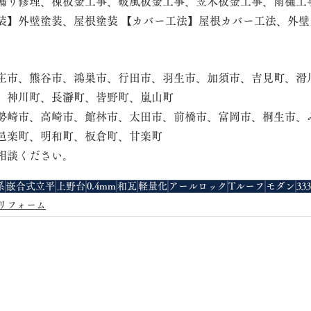
漏り修理、棟板金工事、破風板金工事、笠木板金工事、雨樋工
装】外壁塗装、屋根塗装 【カバー工法】屋根カバー工法、外壁
庄市、熊谷市、鴻巣市、行田市、羽生市、加須市、吉見町、滑
、神川町、長瀞町、皆野町、嵐山町
勢崎市、高崎市、館林市、太田市、前橋市、富岡市、桐生市、
邑楽町、明和町、板倉町、甘楽町
相談ください。
系
嵌合式立平
上野台
0.4mm
和瓦
軽量化
アールロック
Tルーフ
モダン
333
リフォーム