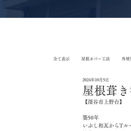
全て表示
屋根カバー工法
外壁
2024年10月5日
軒天張り替え工事
外壁張り替
屋根葺き
【深谷市上野台】
外装リフォーム工事
サイディ
築50年
いぶし和瓦からTル
鉄板小波張り替え工事
外構工