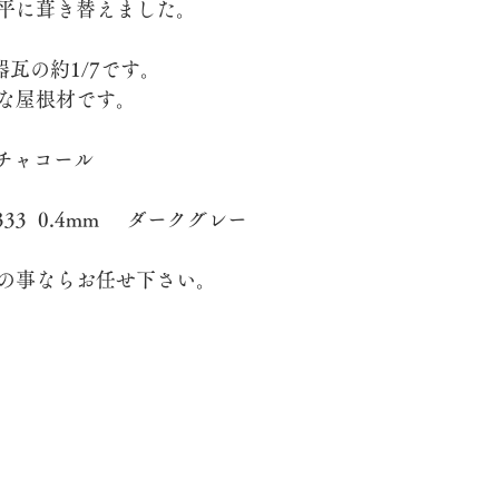
平に葺き替えました。
瓦の約1/7です。
脱着
な屋根材です。
Tルーフ	モダン	チャコール
立平	アールロック	333	0.4mm	ダークグレー
の事ならお任せ下さい。