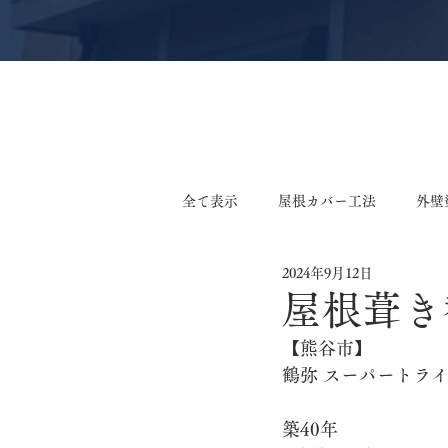
全て表示
屋根カバー工法
外壁
2024年9月12日
軒天張り替え工事
外壁張り替
屋根葺き
【熊谷市】
外装リフォーム工事
サイディ
鶴弥 スーパートライ
築40年
鉄板小波張り替え工事
外構工