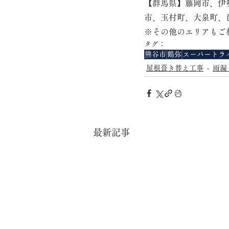
【群馬県】藤岡市、伊
市、玉村町、大泉町、
※その他のエリアもご
タグ：
熊谷市
鶴弥
スーパートラ
屋根葺き替え工事
雨漏
最新記事