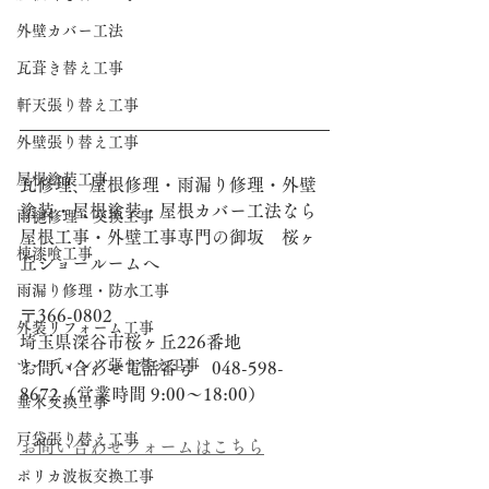
外壁カバー工法
瓦葺き替え工事
軒天張り替え工事
外壁張り替え工事
屋根塗装工事
瓦修理、屋根修理・雨漏り修理・外壁
塗装・屋根塗装・屋根カバー工法なら
雨樋修理・交換工事
屋根工事・外壁工事専門の御坂　桜ヶ
棟漆喰工事
丘ショールームへ
雨漏り修理・防水工事
〒366-0802
外装リフォーム工事
埼玉県深谷市桜ヶ丘226番地
サイディング張り替え工事
お問い合わせ電話番号　048-598-
8672（営業時間 9:00～18:00）
垂木交換工事
戸袋張り替え工事
お問い合わせフォームはこちら
ポリカ波板交換工事