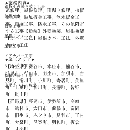
●業務内容●
鉄板小波張り替え工事
瓦修理、屋根修理、雨漏り修理、棟板
外構工事
金工事、破風板金工事、笠木板金工
事、雨樋工事、防水工事，その他附帯
板金工事
する工事【塗装】外壁塗装、屋根塗装 
屋根リフォーム
【カバー工法】屋根カバー工法、外壁
カバー工法
屋根工事
ドアカバー工事
●施工エリア●
サッシ交換工事
【埼玉県】深谷市、本庄市、熊谷市、
鴻巣市、行田市、羽生市、加須市、吉
棟積み替え工事
見町、滑川町、小川町、寄居町、美里
太陽光パネル脱着
町、上里町、神川町、長瀞町、皆野
町、嵐山町
【群馬県】藤岡市、伊勢崎市、高崎
市、館林市、太田市、前橋市、富岡
市、桐生市、みどり市、足利市、玉村
町、大泉町、邑楽町、明和町、板倉
町、甘楽町