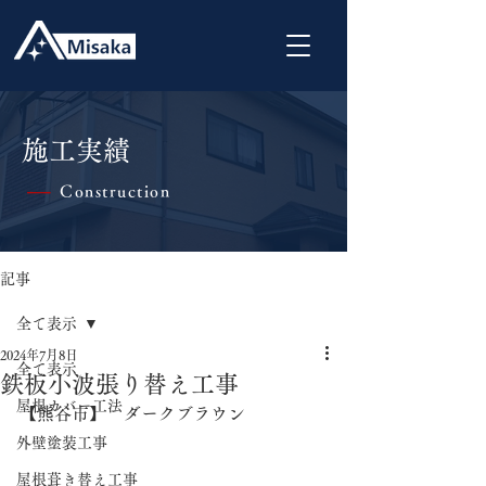
施工実績
Construction
|
記事
全て表示
2024年7月8日
全て表示
鉄板小波張り替え工事
屋根カバー工法
【熊谷市】　ダークブラウン
外壁塗装工事
屋根葺き替え工事